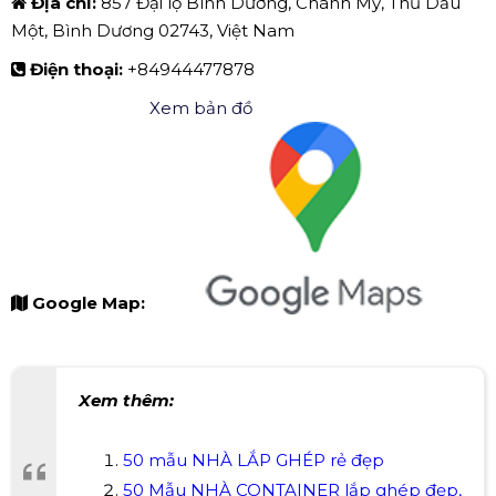
Địa chỉ:
857 Đại lộ Bình Dương, Chánh Mỹ, Thủ Dầu
Một, Bình Dương 02743, Việt Nam
Điện thoại:
+84944477878
Xem bản đồ
Google Map:
Xem thêm:
50 mẫu NHÀ LẮP GHÉP rẻ đẹp
50 Mẫu NHÀ CONTAINER lắp ghép đẹp,