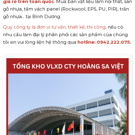
giá rẻ trên toàn quốc
. Mua bán vật liệu làm nội thất, sàn
gỗ nhựa, tấm vách panel (Rockwool, EPS, PU, PIR), trần
gỗ nhựa... tại Bình Dương.
Quý công ty là đơn vị tư vấn, thiết kế, thi công,
nếu có
nhu cầu làm đại lý phân phối các sản phẩm của chúng
tôi xin vui lòng liện hệ thông qua
hotline:
0942.222.075.