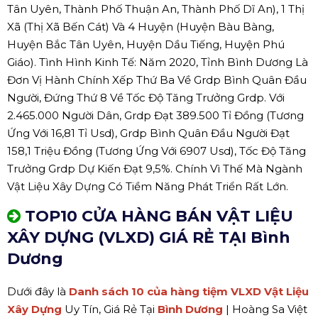
Tân Uyên, Thành Phố Thuận An, Thành Phố Dĩ An), 1 Thị
Xã (Thị Xã Bến Cát) Và 4 Huyện (Huyện Bàu Bàng,
Huyện Bắc Tân Uyên, Huyện Dầu Tiếng, Huyện Phú
Giáo). Tình Hình Kinh Tế: Năm 2020, Tỉnh Bình Dương Là
Đơn Vị Hành Chính Xếp Thứ Ba Về Grdp Bình Quân Đầu
Người, Đứng Thứ 8 Về Tốc Độ Tăng Trưởng Grdp. Với
2.465.000 Người Dân, Grdp Đạt 389.500 Tỉ Đồng (Tương
Ứng Với 16,81 Tỉ Usd), Grdp Bình Quân Đầu Người Đạt
158,1 Triệu Đồng (Tương Ứng Với 6907 Usd), Tốc Độ Tăng
Trưởng Grdp Dự Kiến Đạt 9,5%. Chính Vì Thế Mà Ngành
Vật Liệu Xây Dựng Có Tiềm Năng Phát Triển Rất Lớn.
TOP10 CỬA HÀNG BÁN VẬT LIỆU
XÂY DỰNG (VLXD) GIÁ RẺ TẠI Bình
Dương
Dưới đây là
Danh sách 10 của hàng tiệm VLXD Vật Liệu
Xây Dựng
Uy Tín, Giá Rẻ Tại
Bình Dương
| Hoàng Sa Việt