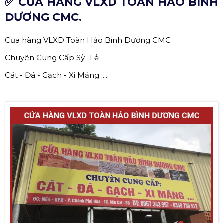
✅ CỬA HÀNG VLXD TOÀN HẢO BÌNH
DƯƠNG CMC.
Cửa hàng VLXD Toàn Hảo Bình Dương CMC
Chuyên Cung Cấp Sỷ -Lẻ
Cát - Đá - Gạch - Xi Măng .....