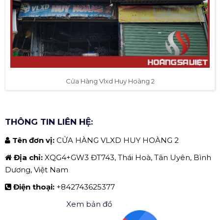
Cửa Hàng Vlxd Huy Hoàng 2
THÔNG TIN LIÊN HỆ:
Tên đơn vị:
CỬA HÀNG VLXD HUY HOÀNG 2
Địa chỉ:
XQG4+GW3 ĐT743, Thái Hoà, Tân Uyên, Bình
Dương, Việt Nam
Điện thoại:
+842743625377
Xem bản đồ