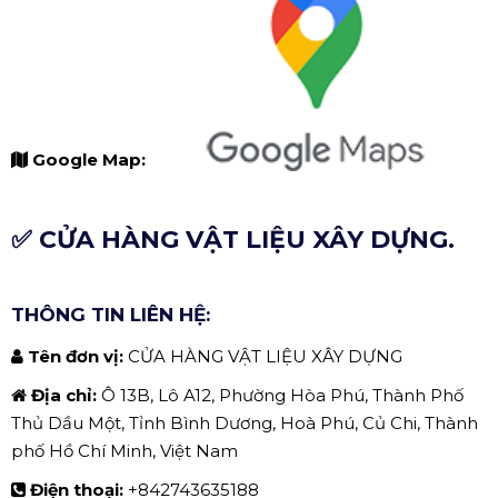
Google Map:
✅ CỬA HÀNG VẬT LIỆU XÂY DỰNG.
THÔNG TIN LIÊN HỆ:
Tên đơn vị:
CỬA HÀNG VẬT LIỆU XÂY DỰNG
Địa chỉ:
Ô 13B, Lô A12, Phường Hòa Phú, Thành Phố
Thủ Dầu Một, Tỉnh Bình Dương, Hoà Phú, Củ Chi, Thành
phố Hồ Chí Minh, Việt Nam
Điện thoại:
+842743635188