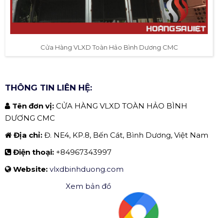
Cửa Hàng VLXD Toàn Hảo Bình Dương CMC
THÔNG TIN LIÊN HỆ:
Tên đơn vị:
CỬA HÀNG VLXD TOÀN HẢO BÌNH
DƯƠNG CMC
Địa chỉ:
Đ. NE4, KP.8, Bến Cát, Bình Dương, Việt Nam
Điện thoại:
+84967343997
Website:
vlxdbinhduong.com
Xem bản đồ