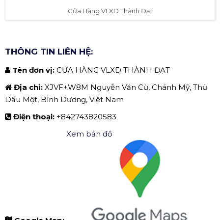
Cửa Hàng VLXD Thành Đạt
THÔNG TIN LIÊN HỆ:
Tên đơn vị:
CỬA HÀNG VLXD THÀNH ĐẠT
Địa chỉ:
XJVF+W8M Nguyễn Văn Cừ, Chánh Mỹ, Thủ
Dầu Một, Bình Dương, Việt Nam
Điện thoại:
+842743820583
Xem bản đồ
Google Map: