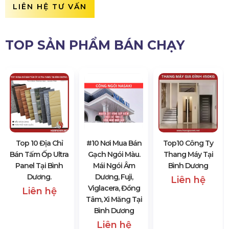
LIÊN HỆ TƯ VẤN
TOP SẢN PHẨM BÁN CHẠY
Top 10 Địa Chỉ
#10 Nơi Mua Bán
Top10 Công Ty
Bán Tấm Ốp Ultra
Gạch Ngói Màu.
Thang Máy Tại
Panel Tại Bình
Mái Ngói Âm
Bình Dương
Dương.
Dương, Fuji,
Liên hệ
Viglacera, Đồng
Liên hệ
Tâm, Xi Măng Tại
Bình Dương
Liên hệ