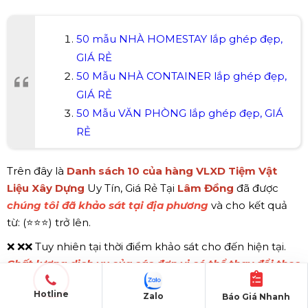
50 mẫu NHÀ HOMESTAY lắp ghép đẹp,
GIÁ RẺ
50 Mẫu NHÀ CONTAINER lắp ghép đẹp,
GIÁ RẺ
50 Mẫu VĂN PHÒNG lắp ghép đẹp, GIÁ
RẺ
Trên đây là
Danh sách 10 của hàng VLXD Tiệm Vật
Liệu Xây Dựng
Uy Tín, Giá Rẻ Tại
Lâm Đồng
đã được
chúng tôi
đã khảo sát tại địa phương
và cho kết quả
từ: (⭐⭐⭐) trở lên.
❌ ❌❌ Tuy nhiên tại thời điểm khảo sát cho đến hiện tại.
Chất lượng dịch vụ của các đơn vị có thể thay đổi theo
thời gian
.
Hotline
Zalo
Báo Giá Nhanh
✅ Nếu quý khách thấy thông tin chưa phù hợp xin vui