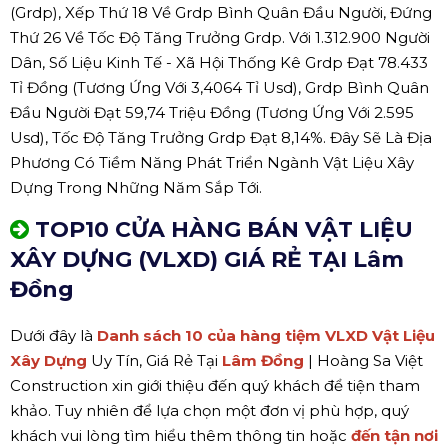
(Grdp), Xếp Thứ 18 Về Grdp Bình Quân Đầu Người, Đứng
Thứ 26 Về Tốc Độ Tăng Trưởng Grdp. Với 1.312.900 Người
Dân, Số Liệu Kinh Tế - Xã Hội Thống Kê Grdp Đạt 78.433
Tỉ Đồng (Tương Ứng Với 3,4064 Tỉ Usd), Grdp Bình Quân
Đầu Người Đạt 59,74 Triệu Đồng (Tương Ứng Với 2.595
Usd), Tốc Độ Tăng Trưởng Grdp Đạt 8,14%. Đây Sẽ Là Địa
Phương Có Tiềm Năng Phát Triển Ngành Vật Liệu Xây
Dựng Trong Những Năm Sắp Tới.
TOP10 CỬA HÀNG BÁN VẬT LIỆU
XÂY DỰNG (VLXD) GIÁ RẺ TẠI Lâm
Đồng
Dưới đây là
Danh sách 10 của hàng tiệm VLXD Vật Liệu
Xây Dựng
Uy Tín, Giá Rẻ Tại
Lâm Đồng
| Hoàng Sa Việt
Construction xin giới thiệu đến quý khách để tiện tham
khảo. Tuy nhiên để lựa chọn một đơn vị phù hợp, quý
khách vui lòng tìm hiểu thêm thông tin hoặc
đến tận nơi