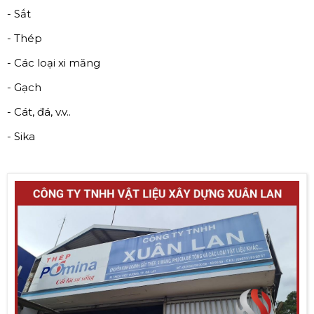
- Sắt
- Thép
- Các loại xi măng
- Gạch
- Cát, đá, v.v..
- Sika