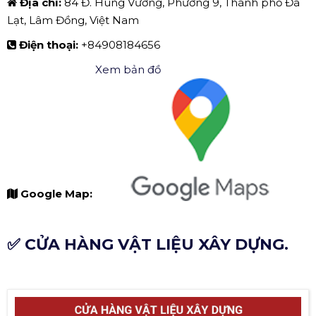
Địa chỉ:
84 Đ. Hùng Vương, Phường 9, Thành phố Đà
Lạt, Lâm Đồng, Việt Nam
Điện thoại:
+84908184656
Xem bản đồ
Google Map:
✅ CỬA HÀNG VẬT LIỆU XÂY DỰNG.