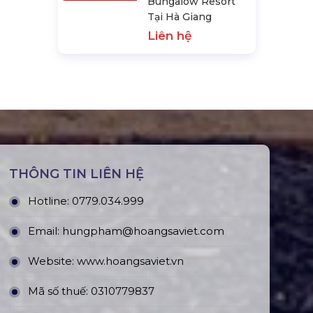
Bungalow Resort
Tại Hà Giang
Liên hệ
THÔNG TIN LIÊN HỆ
Hotline:
0779.034.999
Email:
hungpham@hoangsaviet.com
Website:
www.hoangsaviet.vn
Mã số thuế: 0310779837