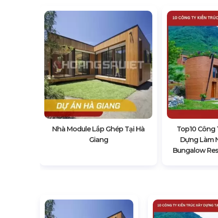
Kế, Xây
estay
à Giang
Nhà Module Lắp Ghép Tại Hà
Top10 Công T
Giang
Dựng Làm 
Bungalow Reso