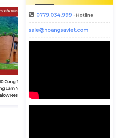
0779.034.999
-
Hotline
sale@hoangsaviet.com
Nhà Module Lắp Ghép Tại Hà
Giang
0 Công Ty Thiết Kế, Xây
ng Làm Nhà Homestay
low Resort Tại Hà Giang