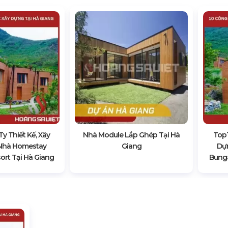
y Thiết Kế, Xây
Nhà Module Lắp Ghép Tại Hà
Top1
Nhà Homestay
Giang
Dự
rt Tại Hà Giang
Bunga