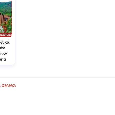
ết Kế,
Nhà
alow
iang
 GIANG: