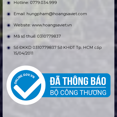
Hotline:
0779.034.999
Email:
hungpham@hoangsaviet.com
Website:
www.hoangsaviet.vn
Mã số thuế: 0310779837
Số ĐKKD 0310779837 Sở KHĐT Tp. HCM cấp
15/04/2011