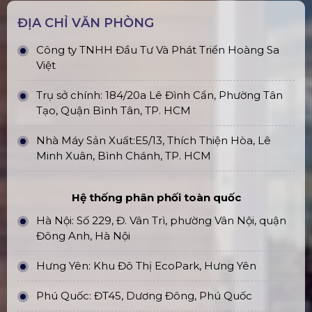
ĐỊA CHỈ VĂN PHÒNG
Công ty TNHH Đầu Tư Và Phát Triển Hoàng Sa
Việt
Trụ sở chính: 184/20a Lê Đình Cẩn, Phường Tân
Tạo, Quận Bình Tân, TP. HCM
Nhà Máy Sản Xuất:E5/13, Thích Thiện Hòa, Lê
Minh Xuân, Bình Chánh, TP. HCM
Hệ thống phân phối toàn quốc
Hà Nội: Số 229, Đ. Vân Trì, phường Vân Nội, quận
Đông Anh, Hà Nội
Hưng Yên: Khu Đô Thị EcoPark, Hưng Yên
Phú Quốc: ĐT45, Dương Đông, Phú Quốc