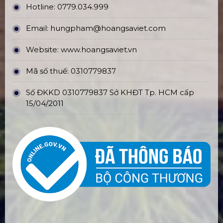
Hotline:
0779.034.999
Email:
hungpham@hoangsaviet.com
Website:
www.hoangsaviet.vn
Mã số thuế: 0310779837
Số ĐKKD 0310779837 Sở KHĐT Tp. HCM cấp
15/04/2011