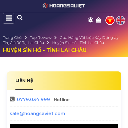
Trang Chủ
Top Review
Cửa Hàng Vật Liệu Xây Dựng Uy
Tín, Giá Rẻ Tại Lai Châu
Huyện Sìn Hồ - Tỉnh Lai Châu
HUYỆN SÌN HỒ - TỈNH LAI CHÂU
LIÊN HỆ
0779.034.999
-
Hotline
sale@hoangsaviet.com