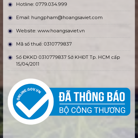
Hotline:
0779.034.999
Email:
hungpham@hoangsaviet.com
Website:
www.hoangsaviet.vn
Mã số thuế: 0310779837
Số ĐKKD 0310779837 Sở KHĐT Tp. HCM cấp
15/04/2011