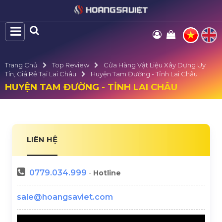
Trang Chủ
Top Review
Cửa Hàng Vật Liệu Xây Dựng Uy
Tín, Giá Rẻ Tại Lai Châu
Huyện Tam Đường - Tỉnh Lai Châu
HUYỆN TAM ĐƯỜNG - TỈNH LAI CHÂU
LIÊN HỆ
0779.034.999
-
Hotline
sale@hoangsaviet.com