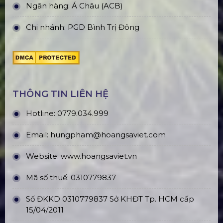
Ngân hàng: Á Châu (ACB)
Chi nhánh: PGD Bình Trị Đông
THÔNG TIN LIÊN HỆ
Hotline:
0779.034.999
Email:
hungpham@hoangsaviet.com
Website:
www.hoangsaviet.vn
Mã số thuế: 0310779837
Số ĐKKD 0310779837 Sở KHĐT Tp. HCM cấp
15/04/2011