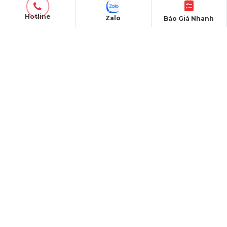
Chính sách vận chuyển
Hotline
Zalo
Báo Giá Nhanh
Hình thức thanh toán
CHĂM SÓC KHÁCH HÀNG
Quy định bảo hành
Chính sách bán hàng
Tra cứu đơn hàng
Hướng dẫn đăng ký
Liên hệ
© Copyright 2022. Bản quyền thuộc về
HOÀNG SA VIỆT
CONSTRUCTION