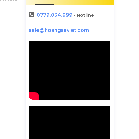
0779.034.999
-
Hotline
sale@hoangsaviet.com