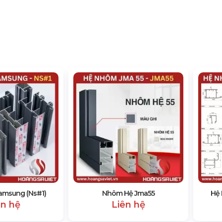
msung (Ns#1)
Nhôm Hệ Jma55
Hệ 
ên hệ
Liên hệ