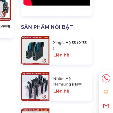
(VP#1)
SẢN PHẨM NỖI BẬT
Xingfa Hệ 55 ( Xf55
)
Liên hệ
Nhôm Hệ
Namsung (Ns#1)
Liên hệ