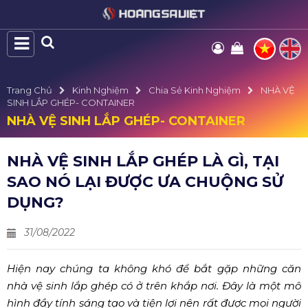
Trang Chủ
Kinh Nghiệm
Chia Sẻ Kinh Nghiệm
NHÀ VỆ
SINH LẮP GHÉP- CONTAINER
NHÀ VỆ SINH LẮP GHÉP- CONTAINER
NHÀ VỆ SINH LẮP GHÉP LÀ GÌ, TẠI
SAO NÓ LẠI ĐƯỢC ƯA CHUỘNG SỬ
DỤNG?
31/08/2022
Hiện nay chúng ta không khó để bắt gặp những căn
nhà vệ sinh lắp ghép có ở trên khắp nơi. Đây là một mô
hình đầy tính sáng tạo và tiện lợi nên rất được mọi người