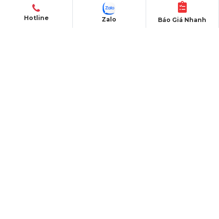
Nhà Di Động
Hotline
Zalo
Báo Giá Nhanh
Gian Hàng Triển Lãm
Xe Bán Hàng Lưu Động
Nhà Vệ Sinh
DỰ ÁN
Dự án đã thực hiện
Dự án đang thực hiện
Dự án nỗi bật
Dự án khác
Dự án đấu thầu
QUY CHẾ HOẠT ĐỘNG
Chính Sách & Điều khoản