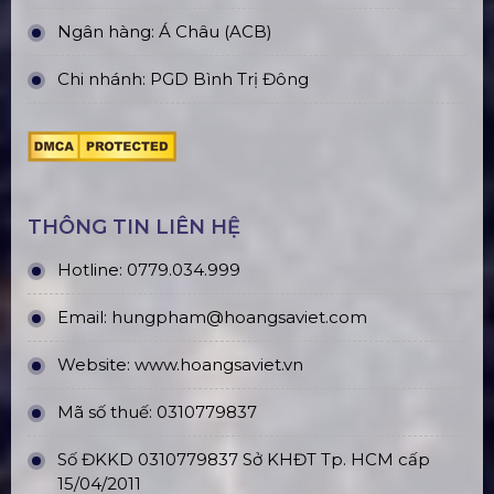
Ngân hàng: Á Châu (ACB)
Chi nhánh: PGD Bình Trị Đông
THÔNG TIN LIÊN HỆ
Hotline:
0779.034.999
Email:
hungpham@hoangsaviet.com
Website:
www.hoangsaviet.vn
Mã số thuế: 0310779837
Số ĐKKD 0310779837 Sở KHĐT Tp. HCM cấp
15/04/2011