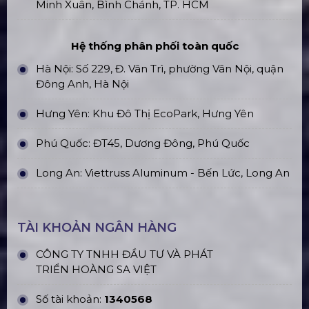
Minh Xuân, Bình Chánh, TP. HCM
Hệ thống phân phối toàn quốc
Hà Nội: Số 229, Đ. Vân Trì, phường Vân Nội, quận
Đông Anh, Hà Nội
Hưng Yên: Khu Đô Thị EcoPark, Hưng Yên
Phú Quốc: ĐT45, Dương Đông, Phú Quốc
Long An: Viettruss Aluminum - Bến Lức, Long An
TÀI KHOẢN NGÂN HÀNG
CÔNG TY TNHH ĐẦU TƯ VÀ PHÁT
TRIỂN HOÀNG SA VIỆT
Số tài khoản:
1340568