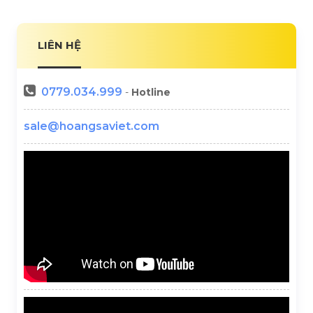
LIÊN HỆ
0779.034.999
-
Hotline
sale@hoangsaviet.com