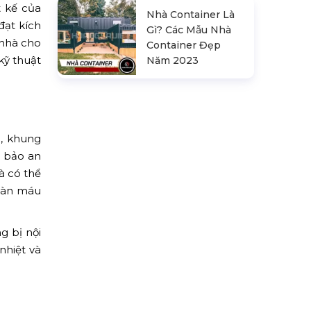
t kế của
Nhà Container Là
đạt kích
Gì? Các Mẫu Nhà
 nhà cho
Container Đẹp
kỹ thuật
Năm 2023
, khung
m bảo an
à có thể
toàn máu
g bị nội
nhiệt và