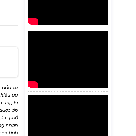
 đầu tư
nhiều ưu
 cũng là
 được áp
ược phổ
ông nhân
họn tỉnh