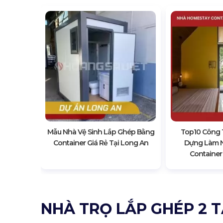
Kế, Xây
estay
g An
Mẫu Nhà Vệ Sinh Lắp Ghép Bằng
Top10 Công T
Container Giá Rẻ Tại Long An
Dựng Làm 
Container
NHÀ TRỌ LẮP GHÉP 2 