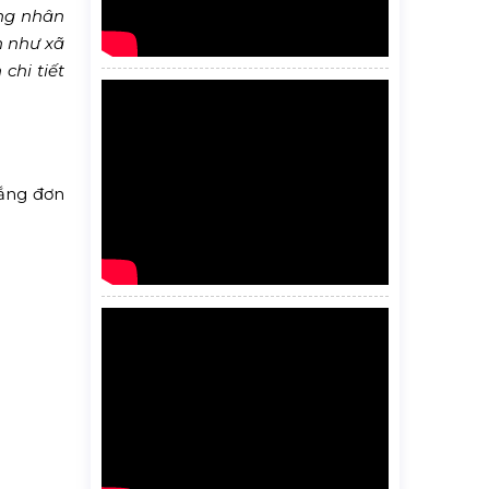
ng nhân
n như xã
chi tiết
rắng đơn