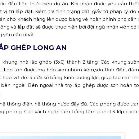
ớc đầu tiên thực hiện dự án. Khi nhận được yêu cầu thiế
ị trí lắp đặt, kiểm tra tình trạng đất, giấy tờ pháp lý, đo 
 vấn cho khách hàng lên được bảng vẽ hoàn chỉnh cho căn
công và lắp đặt sẽ được thực hiện bởi đội ngũ nhân viên có 
 yêu cầu nhất.
ẮP GHÉP LONG AN
khung nhà lắp ghép (3x6) thành 2 tầng. Các khung sườn
tốt. Lớp tôn được mạ hợp kim nhôm kẽm,sơn tĩnh điện, đả
t hợp với đó là cửa sổ bằng kính cường lực, giúp tạo căn nh
 bên ngoài. Bên ngoài nhà trọ lắp ghép được sơn hoàn 
.
ệ thống điện, hệ thống nước đầy đủ. Các phòng được tran
từng phòng. Các vách ngăn làm bằng tấm panel 3 lớp cách 