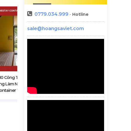
0779.034.999
-
Hotline
sale@hoangsaviet.com
Mẫu Nhà Vệ Sinh Lắp Ghép Bằng
Container Giá Rẻ Tại Long An
0 Công Ty Thiết Kế, Xây
ng Làm Nhà Homestay
ontainer Tại Long An