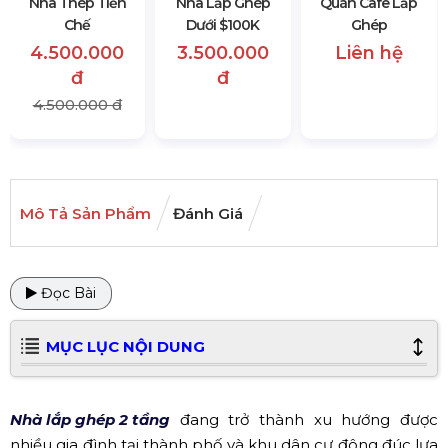
Nhà Thép Tiền
Nhà Lắp Ghép
Quán Cafe Lắp
Chế
Dưới $100K
Ghép
4.500.000
3.500.000
Liên hệ
đ
đ
4.500.000 đ
Mô Tả Sản Phẩm
Đánh Giá
Đọc Bài
MỤC LỤC NỘI DUNG
Nhà lắp ghép 2 tầng
đang trở thành xu hướng được
nhiều gia đình tại thành phố và khu dân cư đông đúc lựa