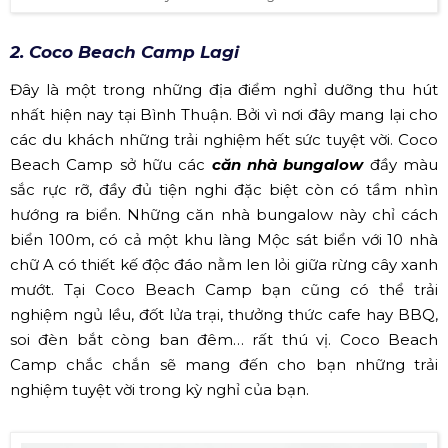
2. Coco Beach Camp Lagi
Đây là một trong những địa điểm nghỉ dưỡng thu hút
nhất hiện nay tại Bình Thuận. Bởi vì nơi đây mang lại cho
các du khách những trải nghiệm hết sức tuyệt vời. Coco
Beach Camp sở hữu các
căn nhà bungalow
đầy màu
sắc rực rỡ, đầy đủ tiện nghi đặc biệt còn có tầm nhìn
hướng ra biển. Những căn nhà bungalow này chỉ cách
biển 100m, có cả một khu làng Mộc sát biển với 10 nhà
chữ A có thiết kế độc đáo nằm len lỏi giữa rừng cây xanh
mướt. Tại Coco Beach Camp bạn cũng có thể trải
nghiệm ngủ lều, đốt lửa trại, thưởng thức cafe hay BBQ,
soi đèn bắt còng ban đêm… rất thú vị. Coco Beach
Camp chắc chắn sẽ mang đến cho bạn những trải
nghiệm tuyệt vời trong kỳ nghỉ của bạn.