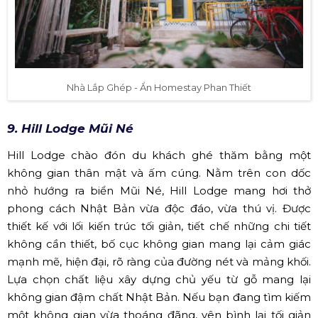
Nhà Lắp Ghép - Ẩn Homestay Phan Thiết
9. Hill Lodge Mũi Né
Hill Lodge chào đón du khách ghé thăm bằng một
không gian thân mật và ấm cúng. Nằm trên con dốc
nhỏ hướng ra biển Mũi Né, Hill Lodge mang hơi thở
phong cách Nhật Bản vừa độc đáo, vừa thú vị. Được
thiết kế với lối kiến trúc tối giản, tiết chế những chi tiết
không cần thiết, bố cục không gian mang lại cảm giác
mạnh mẽ, hiện đại, rõ ràng của đường nét và mảng khối.
Lựa chọn chất liệu xây dựng chủ yếu từ gỗ mang lại
không gian đậm chất Nhật Bản. Nếu bạn đang tìm kiếm
một không gian vừa thoáng đãng, yên bình lại tối giản