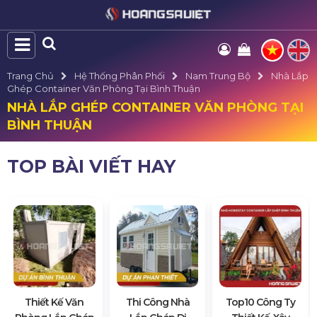
Trang Chủ
Hệ Thống Phân Phối
Nam Trung Bộ
Nhà Lắp
Ghép Container Văn Phòng Tại Bình Thuận
NHÀ LẮP GHÉP CONTAINER VĂN PHÒNG TẠI
BÌNH THUẬN
TOP BÀI VIẾT HAY
Thiết Kế Văn
Thi Công Nhà
Top10 Công Ty