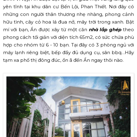
yên tĩnh tại khu dân cư Bến Lội, Phan Thiết. Nơi đây có
những con người thân thương nhẹ nhàng, phong cảnh
hữu tình, cây cỏ hoa lá đua nở, mây trời trong xanh. Bật
mí với bạn, Ẩn được xây từ một căn
nhà lắp ghép
theo
phong cách tối giản với diện tích 65m2, có sức chứa phù
hợp cho nhóm từ 6 - 10 bạn. Tại đây có 3 phòng ngủ với
máy lạnh riêng biệt, bếp đầy đủ dụng cụ, sân bbq…Hãy
tạm xa phố thị đông đúc, ồn ã đến Ẩn ngay thôi nào.