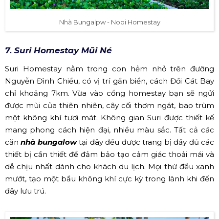
Nhà Bungalpw - Nooi Homestay
7. Suri Homestay Mũi Né
Suri Homestay nằm trong con hẻm nhỏ trên đường
Nguyễn Đình Chiểu, có vị trí gần biển, cách Đồi Cát Bay
chỉ khoảng 7km. Vừa vào cổng homestay bạn sẽ ngửi
được mùi của thiên nhiên, cây cối thơm ngát, bao trùm
một không khí tươi mát. Không gian Suri được thiết kế
mang phong cách hiện đại, nhiều màu sắc. Tất cả các
căn
nhà bungalow
tại đây đều được trang bị đầy đủ các
thiết bị cần thiết để đảm bảo tạo cảm giác thoải mái và
dễ chịu nhất dành cho khách du lịch. Mọi thứ đều xanh
mướt, tạo một bầu không khí cực kỳ trong lành khi đến
đây lưu trú.