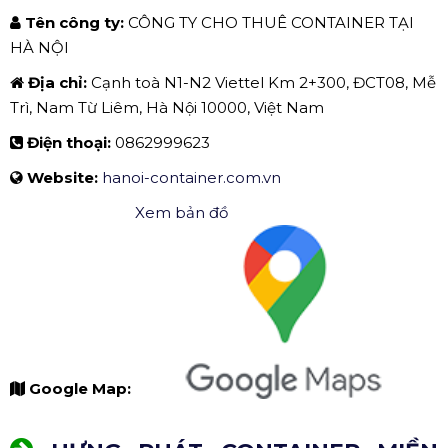
Tên công ty:
CÔNG TY CHO THUÊ CONTAINER TẠI
HÀ NỘI
Địa chỉ:
Cạnh toà N1-N2 Viettel Km 2+300, ĐCT08, Mễ
Trì, Nam Từ Liêm, Hà Nội 10000, Việt Nam
Điện thoại:
0862999623
Website:
hanoi-container.com.vn
Xem bản đồ
Google Map: