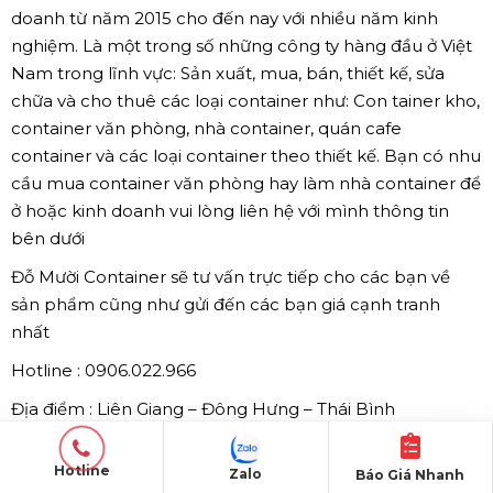
doanh từ năm 2015 cho đến nay với nhiều năm kinh
nghiệm. Là một trong số những công ty hàng đầu ở Việt
Nam trong lĩnh vực: Sản xuất, mua, bán, thiết kế, sửa
chữa và cho thuê các loại container như: Con tainer kho,
container văn phòng, nhà container, quán cafe
container và các loại container theo thiết kế. Bạn có nhu
cầu mua container văn phòng hay làm nhà container để
ở hoặc kinh doanh vui lòng liên hệ với mình thông tin
bên dưới
Đỗ Mười Container sẽ tư vấn trực tiếp cho các bạn về
sản phẩm cũng như gửi đến các bạn giá cạnh tranh
nhất
Hotline : 0906.022.966
Địa điểm : Liên Giang – Đông Hưng – Thái Bình
Cảm ơn Qúy khách hàng đã tin tưởng và lựa chọn sản
Hotline
phẩm bên mình
Zalo
Báo Giá Nhanh