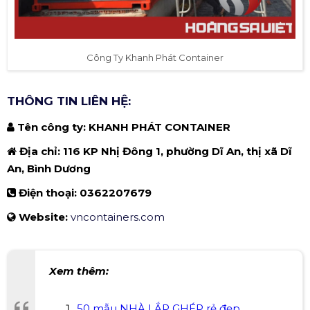
Công Ty Khanh Phát Container
THÔNG TIN LIÊN HỆ:
Tên công ty: KHANH PHÁT CONTAINER
Địa chỉ: 116 KP Nhị Đông 1, phường Dĩ An, thị xã Dĩ
An, Bình Dương
Điện thoại: 0362207679
Website:
vncontainers.com
Xem thêm:
50 mẫu NHÀ LẮP GHÉP rẻ đẹp