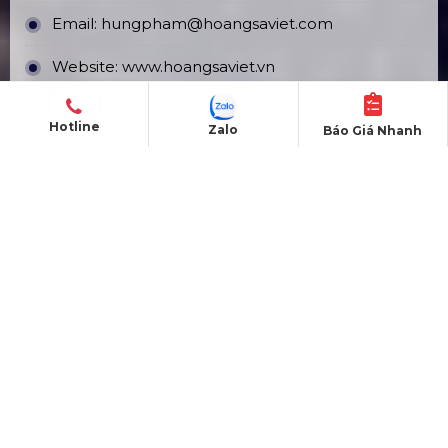
Email:
hungpham@hoangsaviet.com
Website:
www.hoangsaviet.vn
Mã số thuế: 0310779837
Hotline
Zalo
Báo Giá Nhanh
Số ĐKKD 0310779837 Sở KHĐT Tp. HCM cấp
15/04/2011