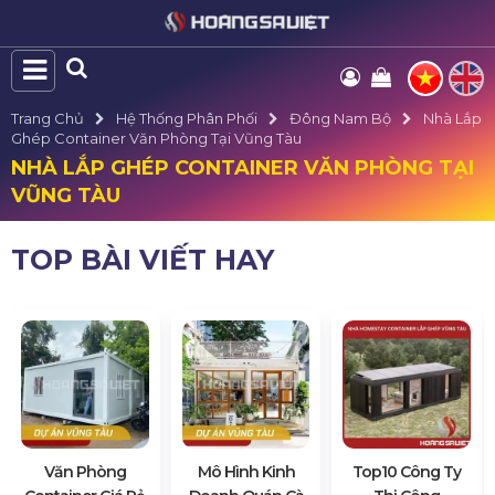
Trang Chủ
Hệ Thống Phân Phối
Đông Nam Bộ
Nhà Lắp
Ghép Container Văn Phòng Tại Vũng Tàu
NHÀ LẮP GHÉP CONTAINER VĂN PHÒNG TẠI
VŨNG TÀU
TOP BÀI VIẾT HAY
Văn Phòng
Mô Hình Kinh
Top10 Công Ty