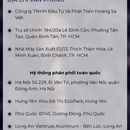
ĐỊA CHỈ VĂN PHÒNG
Công ty TNHH Đầu Tư Và Phát Triển Hoàng Sa
Việt
Trụ sở chính: 184/20a Lê Đình Cẩn, Phường Tân
Tạo, Quận Bình Tân, TP. HCM
Nhà Máy Sản Xuất:E5/13, Thích Thiện Hòa, Lê
Minh Xuân, Bình Chánh, TP. HCM
Hệ thống phân phối toàn quốc
Hà Nội: Số 229, Đ. Vân Trì, phường Vân Nội, quận
Đông Anh, Hà Nội
Hưng Yên: Khu Đô Thị EcoPark, Hưng Yên
Phú Quốc: ĐT45, Dương Đông, Phú Quốc
Long An: Viettruss Aluminum - Bến Lức, Long An