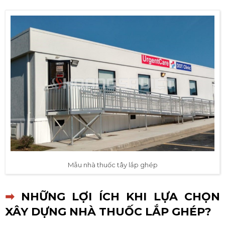
Mẫu nhà thuốc tây lắp ghép
➡
NHỮNG LỢI ÍCH KHI LỰA CHỌN
XÂY DỰNG NHÀ THUỐC LẮP GHÉP?