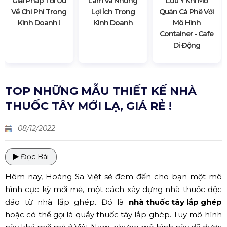
Giải Pháp Tối Ưu
Lãm Và Những
Lưu Ý Khi Mở
Về Chi Phí Trong
Lợi Ích Trong
Quán Cà Phê Với
Kinh Doanh !
Kinh Doanh
Mô Hình
Container - Cafe
Di Động
TOP NHỮNG MẪU THIẾT KẾ NHÀ
THUỐC TÂY MỚI LẠ, GIÁ RẺ !
08/12/2022
Đọc Bài
Hôm nay, Hoàng Sa Việt sẽ đem đến cho bạn một mô
hình cực kỳ mới mẻ, một cách xây dựng nhà thuốc độc
đáo từ nhà lắp ghép. Đó là
nhà thuốc tây lắp ghép
hoặc có thể gọi là quầy thuốc tây lắp ghép. Tuy mô hình