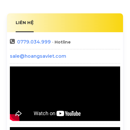
LIÊN HỆ
0779.034.999
-
Hotline
sale@hoangsaviet.com