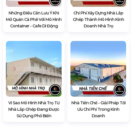
Những Điều Cần Lưu Ý Khi
Chi Phí Xây Dựng Nhà Lắp
Mở Quán Cà Phê Với Mô Hình
Ghép Thành Mô Hình Kinh
Container - Cafe Di Động
Doanh Nhà Trọ
Vì Sao Mô Hình Nhà Trọ Từ
Nhà Tiền Chế - Giải Pháp Tối
Nhà Lắp Ghép Đang Được
Ưu Chi Phí Trong Kinh
Sử Dụng Phổ Biến
Doanh