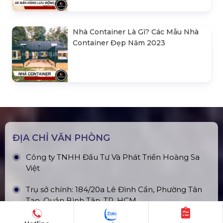
Nhà Container Là Gì? Các Mẫu Nhà
Container Đẹp Năm 2023
ĐỊA CHỈ VĂN PHÒNG
Công ty TNHH Đầu Tư Và Phát Triển Hoàng Sa
Việt
Trụ sở chính: 184/20a Lê Đình Cẩn, Phường Tân
Tạo, Quận Bình Tân, TP. HCM
Nhà Máy Sản Xuất:E5/13, Thích Thiện Hòa, Lê